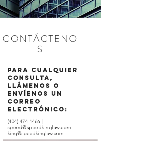
CONTÁCTENO
S
Para cualquier
consulta,
llámenos o
envíenos un
correo
electrónico:
(404) 474-1466
|
speed@speedkinglaw.com
king@speedkinglaw.com