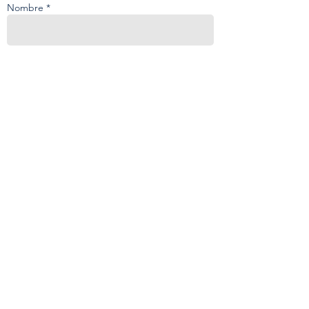
Nombre *
Correo electrónico *
Teléfono
Mensaje
Ponerse en contacto